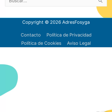
u
s
Copyright © 2026
AdresFosyga
c
a
Contacto
Política de Privacidad
Política de Cookies
Aviso Legal
r
p
o
r
: