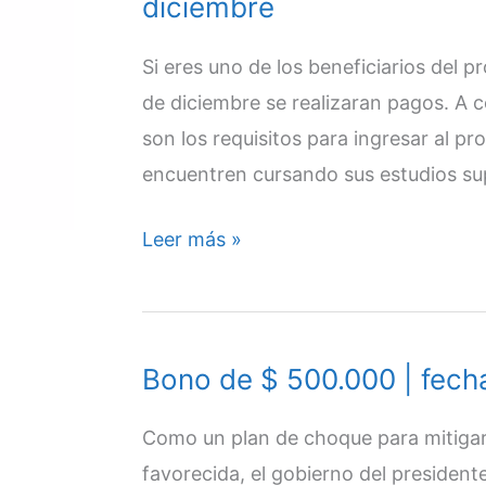
diciembre
|
Desde
Si eres uno de los beneficiarios del 
cuándo
de diciembre se realizaran pagos. A 
se
son los requisitos para ingresar al p
puede
encuentren cursando sus estudios sup
cobrar
|
Jóvenes
Leer más »
12
en
de
acción
diciembre
|
Bono de $ 500.000 | fech
Inician
pagos
Como un plan de choque para mitigar
de
favorecida, el gobierno del presiden