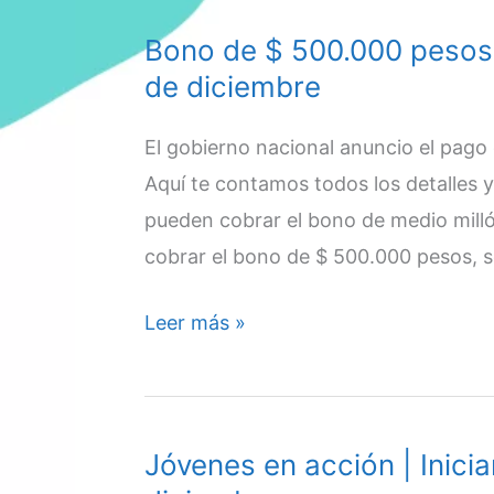
|
Bono de $ 500.000 pesos 
Quienes
de diciembre
y
cuando
El gobierno nacional anuncio el pago
pueden
Aquí te contamos todos los detalles 
cobrar
pueden cobrar el bono de medio mill
en
cobrar el bono de $ 500.000 pesos, 
diciembre
|
Bono
Leer más »
13
de
de
$
diciembre
500.000
Jóvenes en acción | Inici
pesos