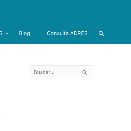
Buscar
S
Blog
Consulta ADRES
B
u
s
c
a
r