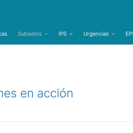
cas
Subsidios
IPS
Urgencias
EP
nes en acción