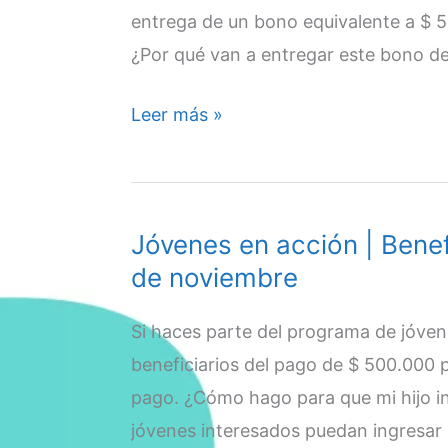
diciembre
entrega de un bono equivalente a $ 5
|
¿Por qué van a entregar este bono d
07
de
Bono
Leer más »
diciembre
de
$
500.000
Jóvenes en acción | Benef
|
de noviembre
fechas
y
Si haces parte del programa de jóven
puntos
beneficiarios del pago de $ 500.000
de
pago. ¿Cómo hago para que mi hijo in
pago
jóvenes interesados puedan ingresar
|