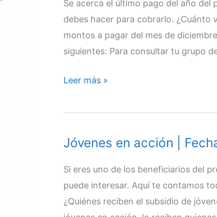
Se acerca el último pago del año del
|
debes hacer para cobrarlo. ¿Cuánto v
¿Dónde
montos a pagar del mes de diciembre
cobrarlo?
siguientes: Para consultar tu grupo de
|
29
Jóvenes
Leer más »
de
en
diciembre
acción
|
Jóvenes en acción | Fecha
Pagos
de
Si eres uno de los beneficiarios del 
diciembre
puede interesar. Aquí te contamos to
|
¿Quiénes reciben el subsidio de jóve
28