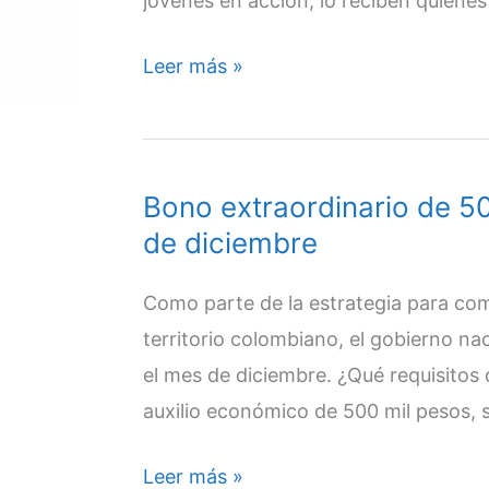
jóvenes en acción, lo reciben quienes
de
diciembre
Jóvenes
Leer más »
en
acción
|
Bono extraordinario de 50
Fecha
de diciembre
de
inicio
Como parte de la estrategia para com
de
territorio colombiano, el gobierno na
pagos
el mes de diciembre. ¿Qué requisitos 
|
auxilio económico de 500 mil pesos, 
20
de
Bono
Leer más »