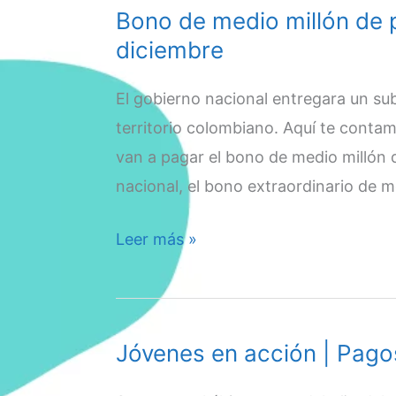
Bono de medio millón de 
diciembre
El gobierno nacional entregara un sub
territorio colombiano. Aquí te conta
van a pagar el bono de medio millón 
nacional, el bono extraordinario de m
Bono
Leer más »
de
medio
millón
Jóvenes en acción | Pago
de
pesos