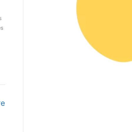
s
es
re