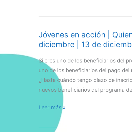
diciembre
extraordinario
de
500
Jóvenes en acción | Quie
mil
diciembre | 13 de diciemb
pesos
|
Si eres uno de los beneficiarios del 
Enlace
uno de los beneficiarios del pago del
de
¿Hasta cuándo tengo plazo de inscrib
consulta
nuevos beneficiarios del programa de
|
20
Jóvenes
Leer más »
de
en
diciembre
acción