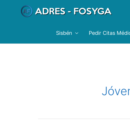
Ir
al
contenido
Sisbén
Pedir Citas Médi
Jóve