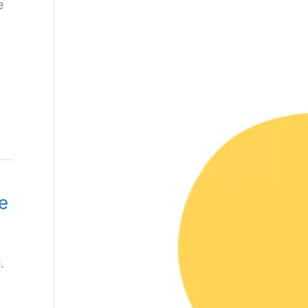
e
e
.