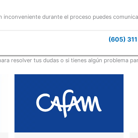
ún inconveniente durante el proceso puedes comunica
(605) 31
ra resolver tus dudas o si tienes algún problema par