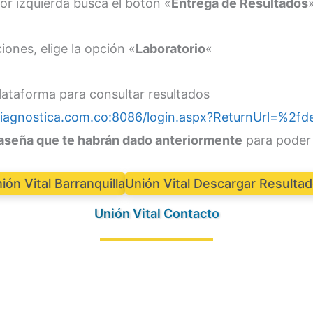
ior izquierda busca el botón «
Entrega de Resultados
ones, elige la opción «
Laboratorio
«
lataforma para consultar resultados
diagnostica.com.co:8086/login.aspx?ReturnUrl=%2fde
raseña que te habrán dado anteriormente
para poder 
ión Vital Barranquilla
Unión Vital Descargar Resulta
Unión Vital Contacto