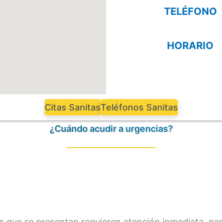
TELÉFONO
HORARIO
Citas Sanitas
Teléfonos Sanitas
¿Cuándo acudir a urgencias?
as que se presentan requieren atención inmediata, pa