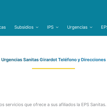
cas
Subsidios
IPS
Urgencias
EP
Urgencias Sanitas Girardot Teléfono y Direcciones
os servicios que ofrece a sus afiliados la EPS Sanitas