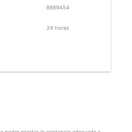
8889454
24 horas
ra poder prestar la asistencia adecuada a