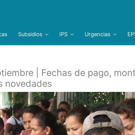
cas
Subsidios
IPS
Urgencias
EP
ptiembre | Fechas de pago, mon
s novedades