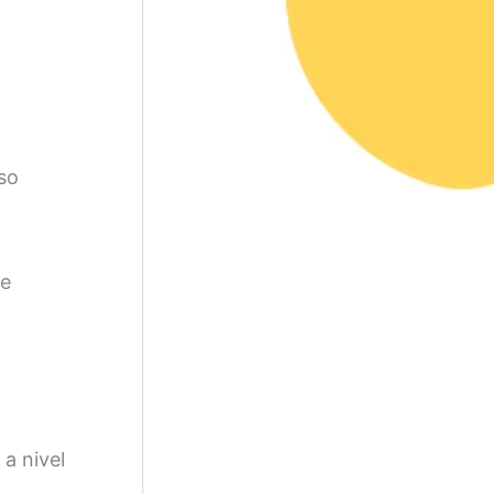
so
de
a nivel