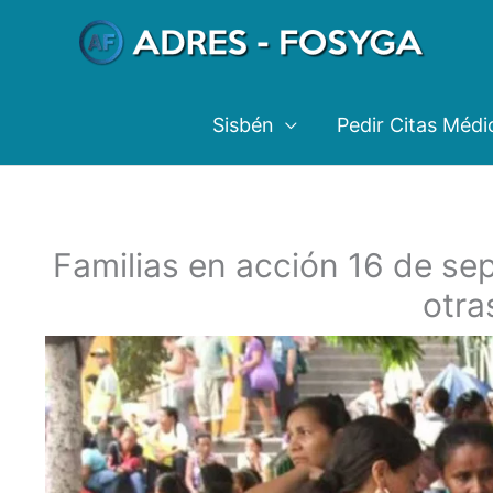
Ir
al
contenido
Sisbén
Pedir Citas Médi
Familias en acción 16 de se
otra