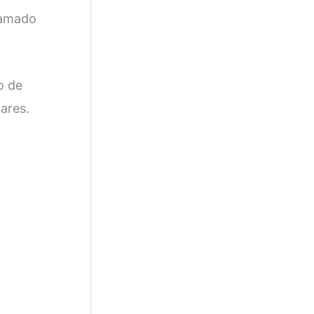
gramado
o de
ares.