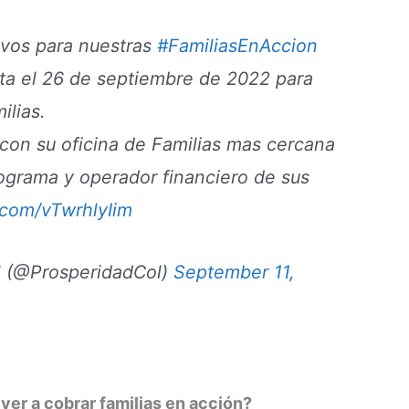
ivos para nuestras
#FamiliasEnAccion
sta el 26 de septiembre de 2022 para
ilias.
con su oficina de Familias mas cercana
ograma y operador financiero de sus
r.com/vTwrhlyIim
l (@ProsperidadCol)
September 11,
er a cobrar familias en acción?