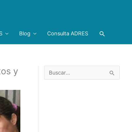
Buscar
S
Blog
Consulta ADRES
tos y
B
u
s
c
a
r