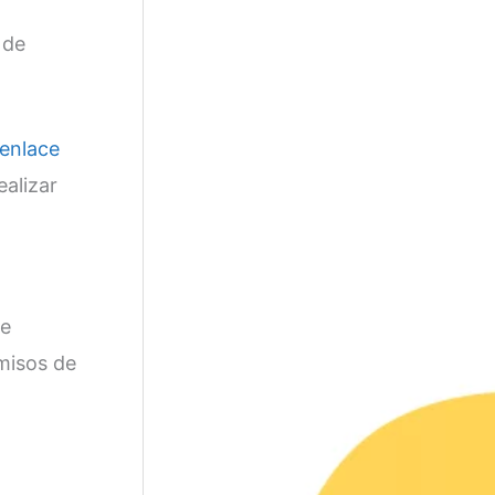
 de
enlace
ealizar
de
misos de