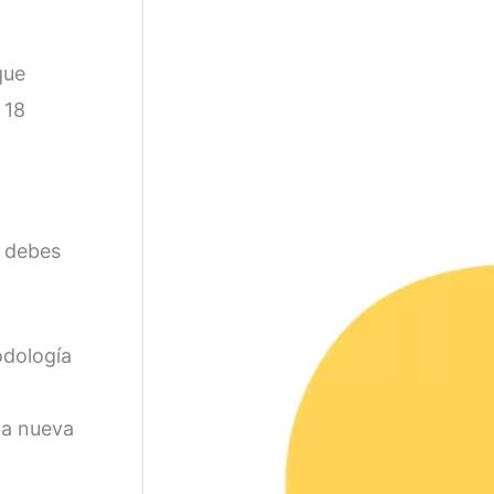
que
 18
, debes
odología
la nueva