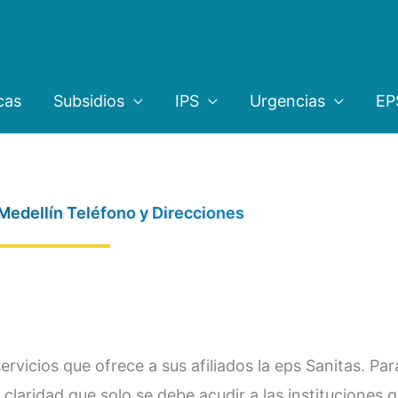
cas
Subsidios
IPS
Urgencias
EP
Medellín Teléfono y Direcciones
ervicios que ofrece a sus afiliados la eps Sanitas. Pa
claridad que solo se debe acudir a las instituciones 