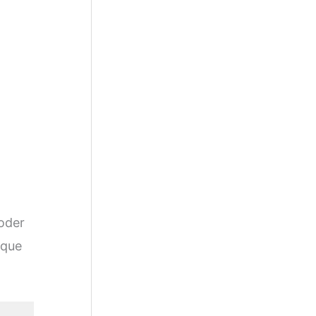
poder
 que