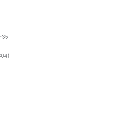
7-35
604)