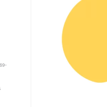
 69-
5