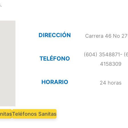
.
DIRECCIÓN
Carrera 46 No 2
(604) 3548871- (
TELÉFONO
4158309
HORARIO
24 horas
nitas
Teléfonos Sanitas