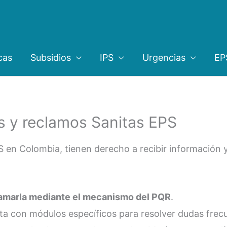
cas
Subsidios
IPS
Urgencias
EP
s y reclamos Sanitas EPS
S en Colombia, tienen derecho a recibir información 
clamarla mediante el mecanismo del PQR
.
enta con módulos específicos para resolver dudas frec