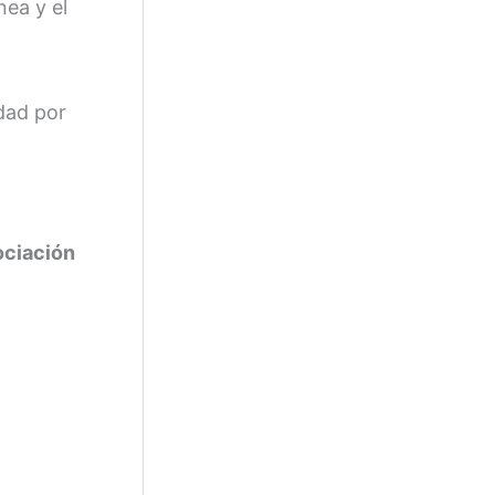
nea y el
p
o
r
idad por
:
ociación