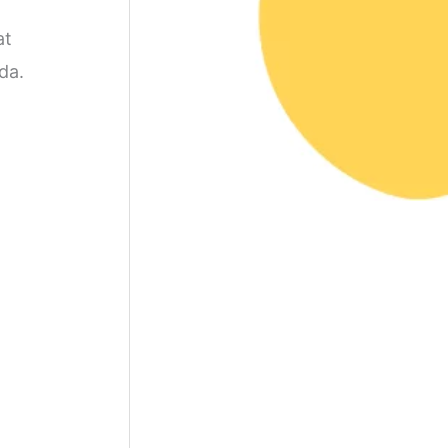
at
da.