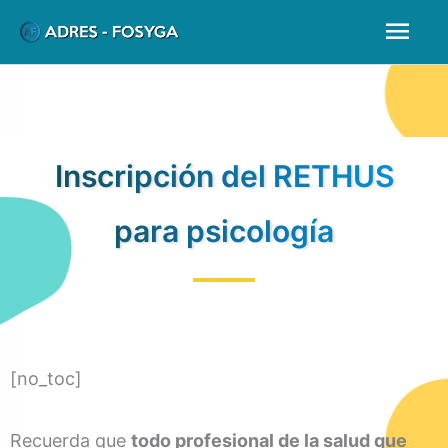
Ir
Men
al
prin
contenido
Inscripción del RETHUS
para psicología
[no_toc]
Recuerda que
todo profesional de la salud que