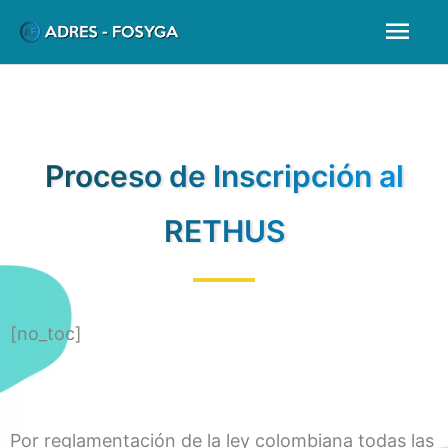
Ir
Men
al
prin
contenido
Proceso de Inscripción al
RETHUS
[no_toc]
Por reglamentación de la ley colombiana todas las