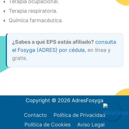
Terapia ocupacional.
Terapia respiratoria.
Química farmacéutica.
¿Sabes a qué EPS estás afiliado?
consulta
el Fosyga (ADRES) por cédula
, en línea y
gratis.
Copyright © 2026
AdresFosyga
Contacto
Política de Privacidad
Política de Cookies
Aviso Legal