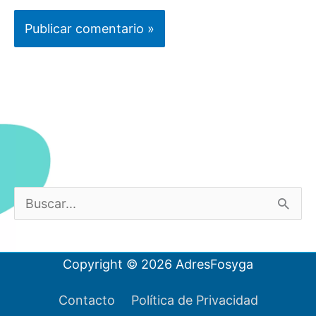
B
u
s
Copyright © 2026
AdresFosyga
c
a
Contacto
Política de Privacidad