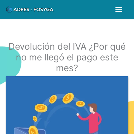
Ir
Men
al
prin
contenido
Devolución del IVA ¿Por qué
no me llegó el pago este
mes?