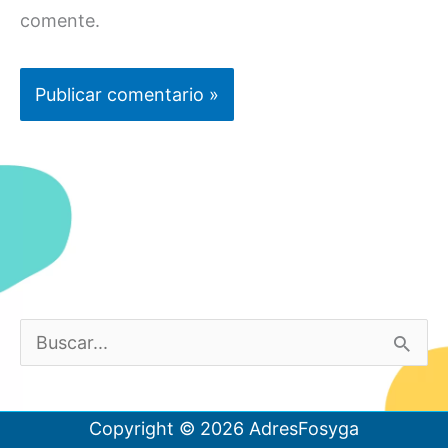
comente.
B
u
s
Copyright © 2026
AdresFosyga
c