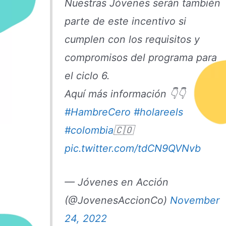
Nuestras Jóvenes serán también
parte de este incentivo si
cumplen con los requisitos y
compromisos del programa para
el ciclo 6.
Aquí más información 👇👇
#HambreCero
#holareels
#colombia
🇨🇴
pic.twitter.com/tdCN9QVNvb
— Jóvenes en Acción
(@JovenesAccionCo)
November
24, 2022