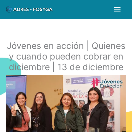
Ir
Men
al
prin
contenido
Jóvenes en acción | Quienes
y cuando pueden cobrar en
diciembre | 13 de diciembre