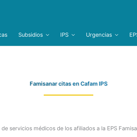
cas
Subsidios
IPS
Urgencias
EP
Famisanar citas en Cafam IPS
 de servicios médicos de los afiliados a la EPS Famisa