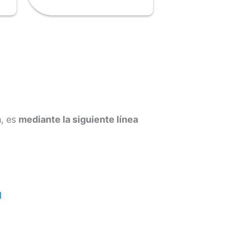
m
, es
mediante la siguiente línea
l