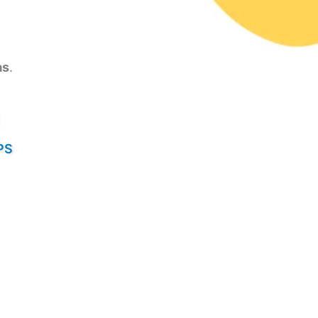
as
.
IPS