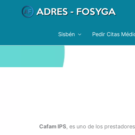
Ir
al
contenido
Sisbén
Pedir Citas Médi
Cafam IPS
, es uno de los prestadores