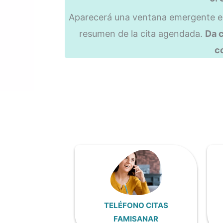
Aparecerá una ventana emergente en
resumen de la cita agendada.
Da c
co
TELÉFONO CITAS
FAMISANAR