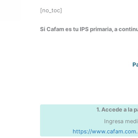
[no_toc]
Si Cafam es tu IPS primaria, a cont
Pa
1. Accede a la 
Ingresa medi
https://www.cafam.com.