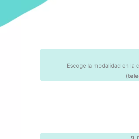
Escoge la modalidad en la 
(
tele
9. 