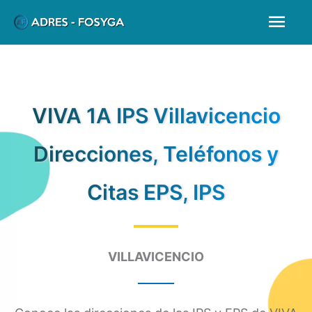
Ir
Men
al
prin
contenido
VIVA 1A IPS Villavicencio
Direcciones, Teléfonos y
Citas EPS, IPS
VILLAVICENCIO