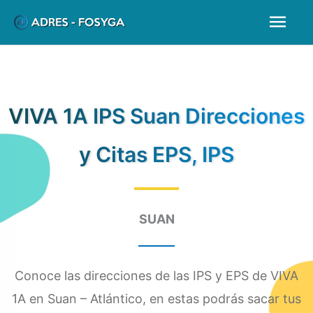
Ir
Men
al
prin
contenido
VIVA 1A IPS Suan Direcciones
y Citas EPS, IPS
SUAN
Conoce las direcciones de las IPS y EPS de VIVA
1A en Suan – Atlántico, en estas podrás sacar tus