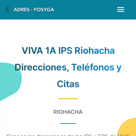
Ir
Men
al
prin
contenido
VIVA 1A IPS Riohacha
Direcciones, Teléfonos y
Citas
RIOHACHA