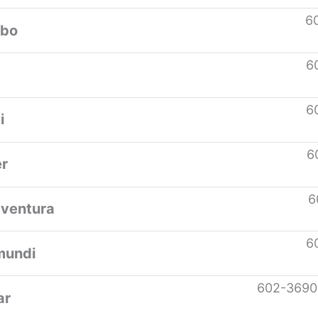
6
mbo
6
6
i
6
r
6
ventura
6
mundi
602-3690
ar