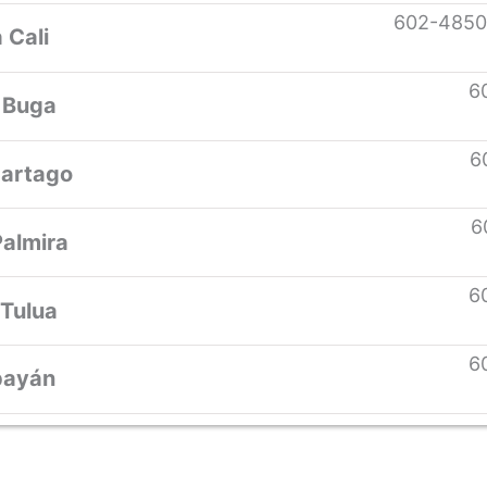
602-4850
 Cali
6
 Buga
6
Cartago
6
almira
6
 Tulua
6
payán