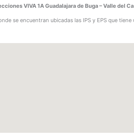
ecciones VIVA 1A Guadalajara de Buga – Valle del C
nde se encuentran ubicadas las IPS y EPS que tiene u