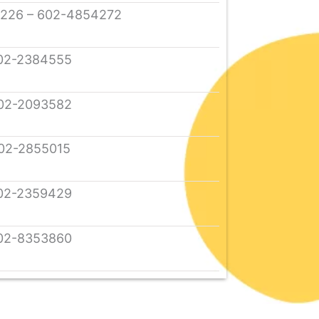
226 – 602-4854272
02-2384555
02-2093582
02-2855015
02-2359429
02-8353860