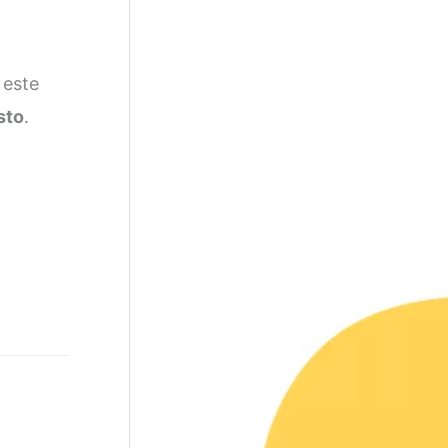
 este
sto
.