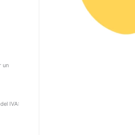
p
o
r
:
r un
del IVA: