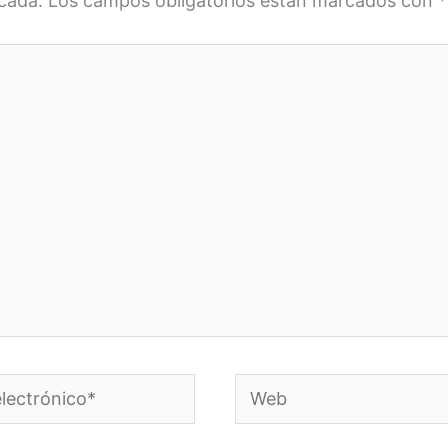
icada.
Los campos obligatorios están marcados con
*
Web
o*