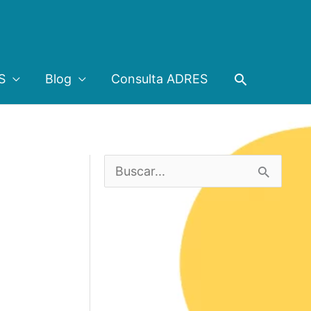
Buscar
S
Blog
Consulta ADRES
B
u
s
c
a
r